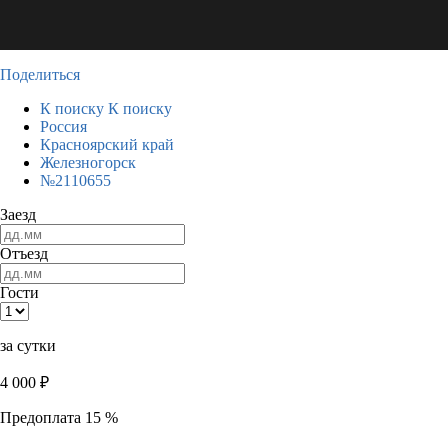
Поделиться
К поиску
К поиску
Россия
Красноярский край
Железногорск
№2110655
Заезд
Отъезд
Гости
за сутки
4 000
₽
Предоплата 15 %