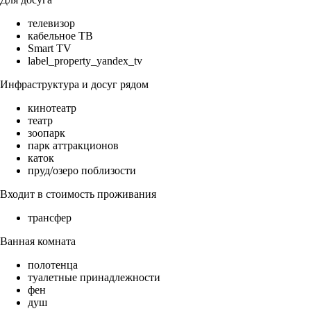
телевизор
кабельное ТВ
Smart TV
label_property_yandex_tv
Инфраструктура и досуг рядом
кинотеатр
театр
зоопарк
парк аттракционов
каток
пруд/озеро поблизости
Входит в стоимость проживания
трансфер
Ванная комната
полотенца
туалетные принадлежности
фен
душ