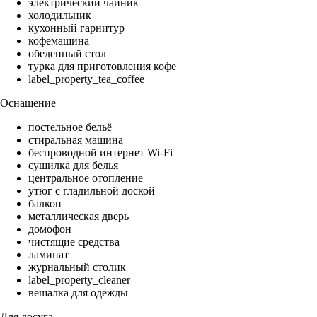
электрический чайник
холодильник
кухонный гарнитур
кофемашина
обеденный стол
турка для приготовления кофе
label_property_tea_coffee
Оснащение
постельное бельё
стиральная машина
беспроводной интернет Wi-Fi
сушилка для белья
центральное отопление
утюг с гладильной доской
балкон
металлическая дверь
домофон
чистящие средства
ламинат
журнальный столик
label_property_cleaner
вешалка для одежды
Для досуга